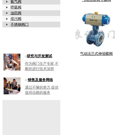
氨气阀
呼吸阀
油田阀
排污阀
不锈钢阀门
气动法兰式伸缩蝶阀
研究与开发测试
作为阀门生产专家,不
断的进行技术深耕
销售及服务网络
通过不懈的努力,提供
值得信赖的服务