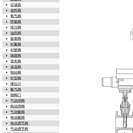
过滤器
放料阀
氧气阀
呼吸阀
排污阀
油田阀
旋塞阀
衬氟阀
衬胶阀
隔膜阀
管夹阀
保温阀
电站阀
针型阀
液位计
氨气阀
铜阀门
气动球阀
电动球阀
气动蝶阀
电动蝶阀
电动调节阀
气动调节阀