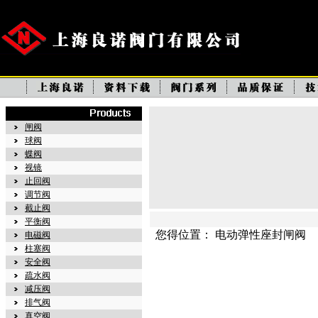
闸阀
球阀
蝶阀
视镜
止回阀
调节阀
截止阀
平衡阀
您得位置： 电动弹性座封闸阀
电磁阀
柱塞阀
安全阀
疏水阀
减压阀
排气阀
真空阀