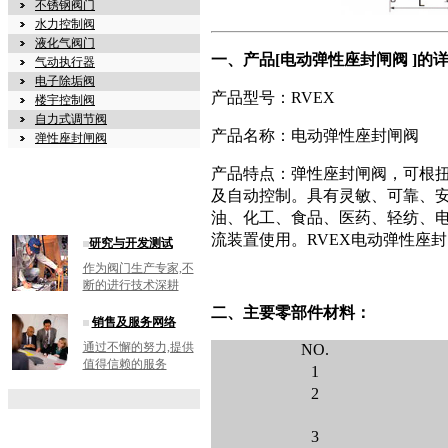
不锈钢阀门
水力控制阀
液化气阀门
一、产品[电动弹性座封闸阀 ]的
气动执行器
电子除垢阀
产品型号：RVEX
楼宇控制阀
自力式调节阀
产品名称：电动弹性座封闸阀
弹性座封闸阀
产品特点：弹性座封闸阀，可根
及自动控制。具有灵敏、可靠、
油、化工、食品、医药、轻纺、
流装置使用。RVEX电动弹性座封
研究与开发测试
作为阀门生产专家,不
断的进行技术深耕
二、主要零部件材料：
销售及服务网络
通过不懈的努力,提供
NO.
值得信赖的服务
1
2
3