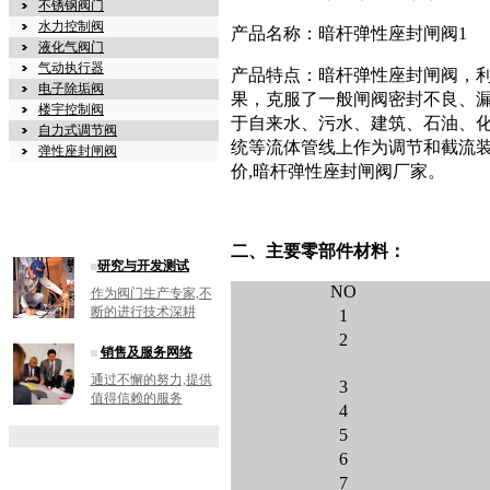
不锈钢阀门
水力控制阀
产品名称：暗杆弹性座封闸阀1
液化气阀门
气动执行器
产品特点：暗杆弹性座封闸阀，
电子除垢阀
果，克服了一般闸阀密封不良、
楼宇控制阀
于自来水、污水、建筑、石油、化
自力式调节阀
统等流体管线上作为调节和截流装
弹性座封闸阀
价,暗杆弹性座封闸阀厂家。
二、主要零部件材料：
研究与开发测试
NO
作为阀门生产专家,不
断的进行技术深耕
1
2
销售及服务网络
通过不懈的努力,提供
3
值得信赖的服务
4
5
6
7