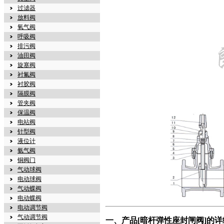
过滤器
放料阀
氧气阀
呼吸阀
排污阀
油田阀
旋塞阀
衬氟阀
衬胶阀
隔膜阀
管夹阀
保温阀
电站阀
针型阀
液位计
氨气阀
铜阀门
气动球阀
电动球阀
气动蝶阀
电动蝶阀
电动调节阀
气动调节阀
一、产品[暗杆弹性座封闸阀]的