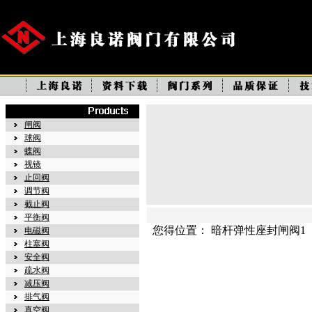
闸阀
球阀
蝶阀
视镜
止回阀
调节阀
截止阀
平衡阀
您得位置： 暗杆弹性座封闸阀1
电磁阀
柱塞阀
安全阀
疏水阀
减压阀
排气阀
真空阀