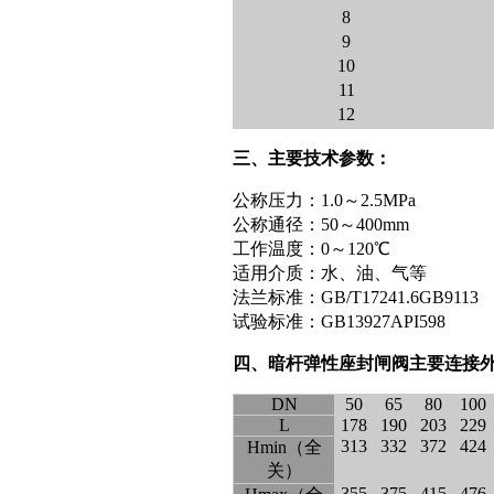
8
9
10
11
12
三、主要技术参数：
公称压力：1.0～2.5MPa
公称通径：50～400mm
工作温度：0～120℃
适用介质：水、油、气等
法兰标准：GB/T17241.6GB9113
试验标准：GB13927API598
四、暗杆弹性座封闸阀主要连接
DN
50
65
80
100
L
178
190
203
229
313
332
372
424
Hmin（全
关）
355
375
415
476