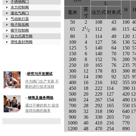
不锈钢阀门
L
水力控制阀
英
H
H
毫米
法兰式
对夹式
液化气阀门
寸
气动执行器
50
2
108
43
100
4
电子除垢阀
1
65
112
46
115
4
2
/
楼宇控制阀
2
80
3
114
49
120
1
自力式调节阀
100
4
127
56
130
5
弹性座封闸阀
125
5
140
64
150
5
150
6
140
70
170
7
200
8
152
76
200
7
250
10
165
76
235
7
300
12
178
83
300
8
研究与开发测试
350
14
190
92
325
9
作为阀门生产专家,不
400
16
216
102
355
10
断的进行技术深耕
450
18
222
114
390
11
500
20
229
127
420
12
销售及服务网络
600
24
267
154
490
13
700
28
292
165
550
15
通过不懈的努力,提供
值得信赖的服务
800
32
318
190
640
17
900
36
330
203
710
1000
40
410
216
770
1200
48
470
254
890