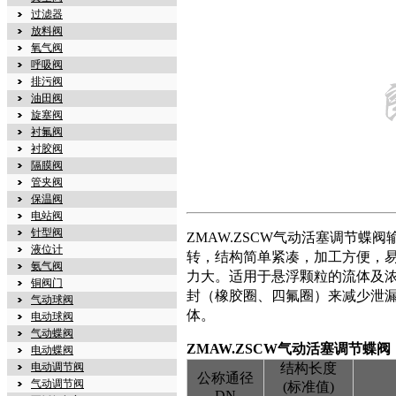
过滤器
放料阀
氧气阀
呼吸阀
排污阀
油田阀
旋塞阀
衬氟阀
衬胶阀
隔膜阀
管夹阀
保温阀
电站阀
针型阀
ZMAW.ZSCW气动活塞调节蝶阀
液位计
转，结构简单紧凑，加工方便，
氨气阀
力大。适用于悬浮颗粒的流体及
铜阀门
封（橡胶圈、四氟圈）来减少泄漏
气动球阀
体。
电动球阀
气动蝶阀
ZMAW.ZSCW气动活塞调节蝶阀
电动蝶阀
电动调节阀
结构长度
公称通径
气动调节阀
(标准值)
DN