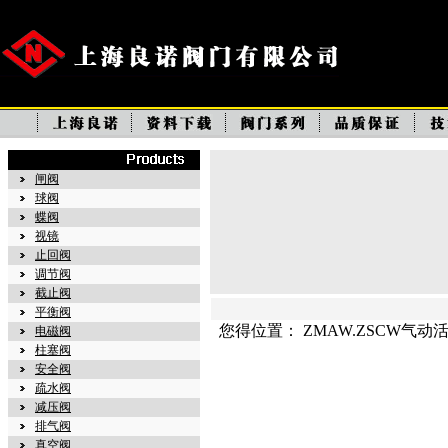
闸阀
球阀
蝶阀
视镜
止回阀
调节阀
截止阀
平衡阀
您得位置： ZMAW.ZSCW气动
电磁阀
柱塞阀
安全阀
疏水阀
减压阀
排气阀
真空阀