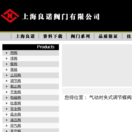
闸阀
球阀
蝶阀
视镜
止回阀
调节阀
截止阀
平衡阀
您得位置： 气动对夹式调节蝶阀
电磁阀
柱塞阀
安全阀
疏水阀
减压阀
排气阀
真空阀