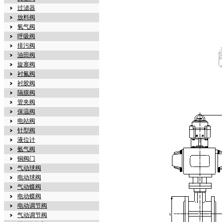
过滤器
放料阀
氧气阀
呼吸阀
排污阀
油田阀
旋塞阀
衬氟阀
衬胶阀
隔膜阀
管夹阀
保温阀
电站阀
针型阀
液位计
氨气阀
铜阀门
气动球阀
电动球阀
气动蝶阀
电动蝶阀
电动调节阀
气动调节阀