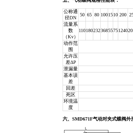
五、气动蝶阀规格性能表：
公称通
50
65
80
100
15
10
200
2
径DN
流量系
数
110
180
232
368
55
75
1240
20
（Kv）
动作范
围
允许压
差ΔP
泄漏量
基本误
差
回差
死区
环境温
度
六、SMD671F气动对夹式蝶阀