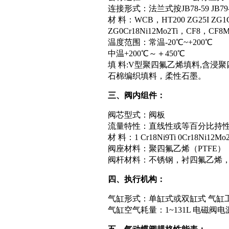
连接形式：法兰式按JB78-59 JB79-
材 料：WCB，HT200 ZG25I ZG1C
ZG0Cr18Ni12Mo2Ti，CF8，
温度范围：常温-20℃~+200℃
中温+200℃～＋450℃
填 料:V型聚四氟乙烯填料,含浸
石棉编织填料，柔性石墨。
三、阀内组件：
阀芯型式：阀板
流量特性：直线性或等百分比持
材 料：1 Cr18Ni9Ti 0Cr18Ni12Mo2
阀座材料：聚四氟乙烯（PTFE
阀杆材料：不锈钢，衬四氟乙烯， 
四、执行机构：
气缸形式：单缸式或双缸式 气缸工作压
气缸空气耗量：1~131L 电磁阀电源