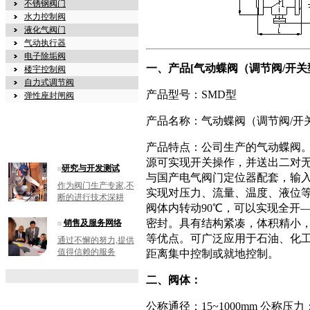
不锈钢阀门
水力控制阀
液化气阀门
气动执行器
电子除垢阀
一、产品[气动蝶阀（调节阀/开
楼宇控制阀
自力式调节阀
产品型号：SMD型
弹性座封闸阀
产品名称：气动蝶阀（调节阀/开
产品特点：公司生产的气动蝶阀。蝶
源可实现开关操作，并送出二对
研究与开发测试
与国产电气阀门定位器配套，输入4-2
作为阀门生产专家,不
实现对压力、流量、温度、液位
断的进行技术深耕
阀体内转动90℃，可以实现全开
密封。具有结构紧凑，体积精小
销售及服务网络
等优点。可广泛应用于石油、化
通过不懈的努力,提供
值得信赖的服务
距离集中控制或就地控制。
二、阀体：
公称通径：15~1000mm 公称压力：P