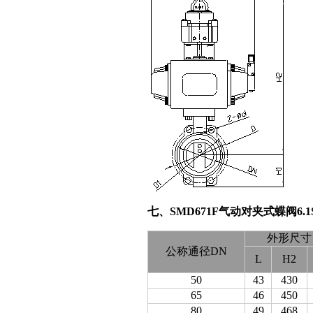
七、SMD671F气动对夹式蝶阀6.1
外形尺寸
公称通径DN
L
H2
50
43
430
65
46
450
80
49
468