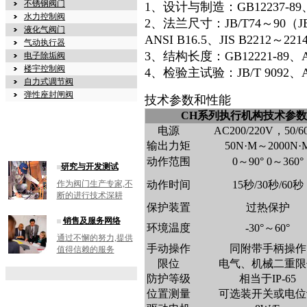
不锈钢阀门
1、设计与制造：GB12237-89、AP
水力控制阀
2、法兰尺寸：JB/T74～90（JB
液化气阀门
ANSI B16.5、JIS B2212～22
气动执行器
3、结构长度：GB12221-89、ANSI
电子除垢阀
楼宇控制阀
4、检验主试验：JB/T 9092、AP
自力式调节阀
弹性座封闸阀
技术参数和性能
CH系列执行机构技术参数
电源
AC200/220V，50/6
输出力矩
50N·M～2000N·
动作范围
0～90° 0～360°
研究与开发测试
作为阀门生产专家,不
动作时间
15秒/30秒/60秒
断的进行技术深耕
保护装置
过热保护
销售及服务网络
环境温度
-30°～60°
通过不懈的努力,提供
手动操作
同附带手柄操作
值得信赖的服务
限位
电气、机械二重限
防护等级
相当于IP-65
位置测量
可选装开关或电位