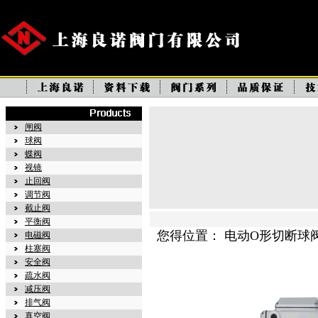
闸阀
球阀
蝶阀
视镜
止回阀
调节阀
截止阀
平衡阀
您得位置： 电动O形切断球
电磁阀
柱塞阀
安全阀
疏水阀
减压阀
排气阀
真空阀