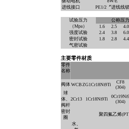
驱动电机
8W/E
进线接口
PE1/2〞进线线
试验压力
公称压力
（Mpa）
1.6
2.5
4.0
强度试验
2.4
3.8
6.0
密封试验
1.8
2.8
4.4
气密试验
主要零件材质
零件
名称
CF8
阀体
WCB
ZG1Cr18Ni9Ti
(304)
球
0Cr19Ni
体、
2Cr13
1Cr18Ni9Ti
(304)
阀杆
密封
聚四氟乙烯(PT
圈
水、