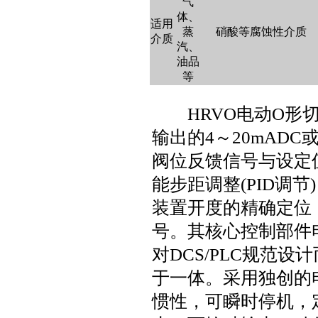
气
体、
适用
蒸
硝酸等腐蚀性介质
介质
汽、
油品
等
HRVO
电动O形
输出的4～20mADC或
阀位反馈信号与设定
能步距调整(PID调
装置开度的精确定位，
号。其核心控制部件
对DCS/PLC规范
于一体。采用独创的
惯性，可瞬时停机，定