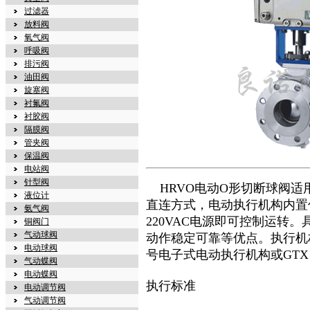
过滤器
放料阀
氧气阀
呼吸阀
排污阀
油田阀
旋塞阀
衬氟阀
衬胶阀
隔膜阀
管夹阀
保温阀
电站阀
针型阀
HRVO
电动O形切断球阀
适
液位计
直连方式，电动执行机构内置伺
氨气阀
220VAC电源即可控制运转
铜阀门
气动球阀
动作稳定可靠等优点。执行机构
电动球阀
号电子式电动执行机构或GTX
气动蝶阀
电动蝶阀
执行标准
电动调节阀
气动调节阀