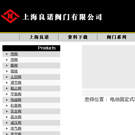
闸阀
球阀
蝶阀
视镜
止回阀
调节阀
截止阀
平衡阀
您得位置： 电动固定式
电磁阀
柱塞阀
安全阀
疏水阀
减压阀
排气阀
真空阀