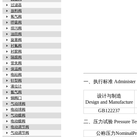
过滤器
放料阀
氧气阀
呼吸阀
排污阀
油田阀
旋塞阀
衬氟阀
衬胶阀
隔膜阀
管夹阀
保温阀
电站阀
针型阀
一、执行标准 Administer S
液位计
氨气阀
设计与制造
铜阀门
Design and Manufacture
气动球阀
电动球阀
GB122237
气动蝶阀
电动蝶阀
二、压力试验 Pressure Te
电动调节阀
气动调节阀
公称压力NominalPre