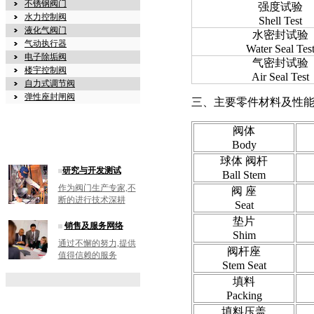
不锈钢阀门
强度试验
水力控制阀
Shell Test
液化气阀门
水密封试验
气动执行器
Water Seal Tes
电子除垢阀
气密封试验
楼宇控制阀
Air Seal Test
自力式调节阀
弹性座封闸阀
三、主要零件材料及性能 Main Pa
阀体
Body
球体 阀杆
研究与开发测试
Ball Stem
作为阀门生产专家,不
阀 座
断的进行技术深耕
Seat
垫片
销售及服务网络
Shim
通过不懈的努力,提供
阀杆座
值得信赖的服务
Stem Seat
填料
Packing
填料压盖