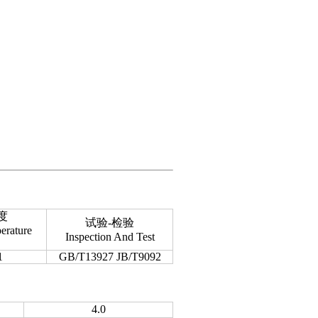
度
试验-检验
erature
Inspection And Test
1
GB/T13927 JB/T9092
4.0