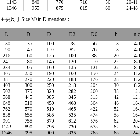
1143
840
770
718
56
20-41
1346
955
875
815
60
24-48
Size Main Dimensions：
L
D
D1
D2
D6
b
n-
180
135
100
78
66
18
4-
190
145
110
85
76
18
4-
216
160
125
100
88
20
4-
241
180
145
120
110
22
8-
283
195
160
135
121
22
8-
305
230
190
160
150
24
8-
381
270
220
188
176
28
8-
403
300
250
218
204
30
8-
502
375
320
282
260
38
12-
568
445
385
345
313
42
12-
648
510
450
408
364
46
16-
762
570
510
465
422
52
16-
838
655
585
535
474
58
16-
991
755
670
612
576
62
20-
1143
890
795
730
678
62
20-
1346
995
900
835
768
68
24-