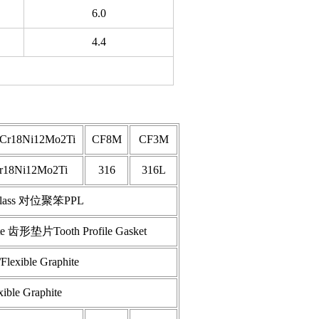
6.0
4.4
Cr18Ni12Mo2Ti
CF8M
CF3M
r18Ni12Mo2Ti
316
316L
ss 对位聚笨PPL
 齿形垫片Tooth Profile Gasket
ible Graphite
e Graphite