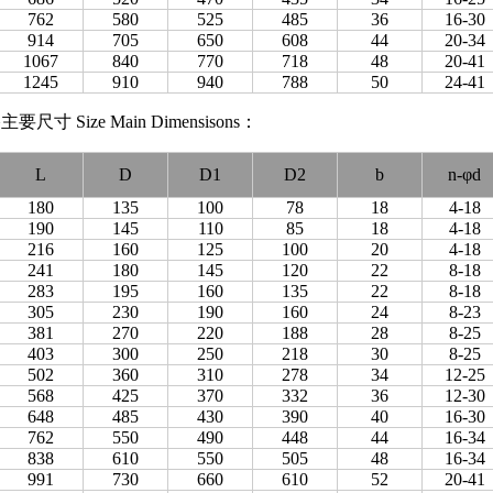
762
580
525
485
36
16-30
914
705
650
608
44
20-34
1067
840
770
718
48
20-41
1245
910
940
788
50
24-41
Size Main Dimensisons：
L
D
D1
D2
b
n-φd
180
135
100
78
18
4-18
190
145
110
85
18
4-18
216
160
125
100
20
4-18
241
180
145
120
22
8-18
283
195
160
135
22
8-18
305
230
190
160
24
8-23
381
270
220
188
28
8-25
403
300
250
218
30
8-25
502
360
310
278
34
12-25
568
425
370
332
36
12-30
648
485
430
390
40
16-30
762
550
490
448
44
16-34
838
610
550
505
48
16-34
991
730
660
610
52
20-41