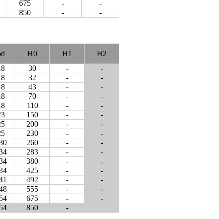
675
-
-
850
-
-
φd
H0
H1
H2
18
30
-
-
18
32
-
-
18
43
-
-
18
70
-
-
18
110
-
-
23
150
-
-
25
200
-
-
25
230
-
-
30
260
-
-
34
283
-
-
34
380
-
-
34
425
-
-
41
492
-
-
48
555
-
-
54
675
-
-
54
850
-