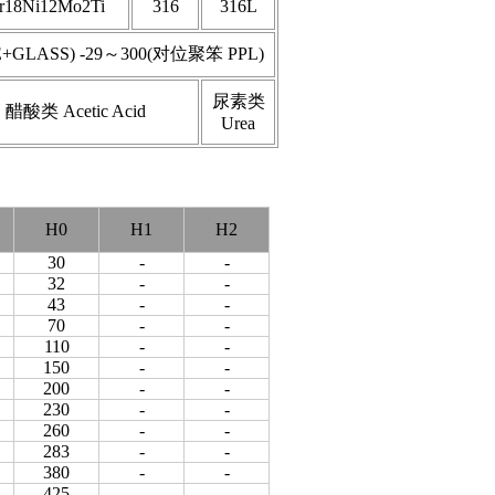
r18Ni12Mo2Ti
316
316L
GLASS) -29～300(对位聚笨 PPL)
尿素类
醋酸类 Acetic Acid
Urea
H0
H1
H2
30
-
-
32
-
-
43
-
-
70
-
-
110
-
-
150
-
-
200
-
-
230
-
-
260
-
-
283
-
-
380
-
-
425
-
-