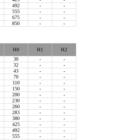
492
-
-
555
-
-
675
-
-
850
-
-
H0
H1
H2
30
-
-
32
-
-
43
-
-
70
-
-
110
-
-
150
-
-
200
-
-
230
-
-
260
-
-
283
-
-
380
-
-
425
-
-
492
-
-
555
-
-