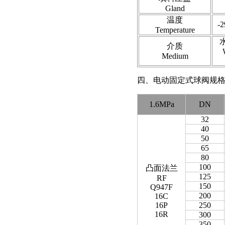
Gland
温度
-
Temperature
介质
Medium
四、电动固定式球阀规格主要尺寸 
1.6MPa
DN
32
40
50
65
80
100
凸面法兰
125
RF
150
Q947F
200
16C
16P
250
16R
300
350