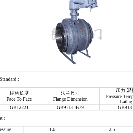
tandard：
压力-温
结构长度
法兰尺寸
Pressure Temp
Face To Face
Flange Dimension
Lating
GB12221
GB9113 JB79
GB913
st：
ssure
1.6
2.5