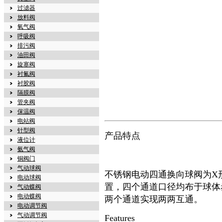
过滤器
放料阀
氧气阀
呼吸阀
排污阀
油田阀
旋塞阀
衬氟阀
衬胶阀
隔膜阀
管夹阀
保温阀
电站阀
针型阀
产品特点
液位计
氨气阀
铜阀门
气动球阀
不锈钢电动四通换向球阀
为X
电动球阀
置，四个通道口径均布于球体
气动蝶阀
电动蝶阀
两个通道实现两两互通。
电动调节阀
气动调节阀
Features