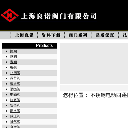
闸阀
球阀
蝶阀
视镜
止回阀
调节阀
截止阀
平衡阀
您得位置： 不锈钢电动四通
电磁阀
柱塞阀
安全阀
疏水阀
减压阀
排气阀
真空阀