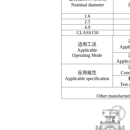
Nominal diameter
1.6
2.5
4.0
CLASS150
适用工况
Appl
Applicable
Operating Mode
Applica
应用规范
Conn
Applicable specification
Test 
Other manufacturin