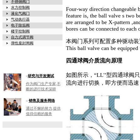
不锈钢阀门
水力控制阀
Four-way direction changeable bal
液化气阀门
feature is, the ball valve s two b
气动执行器
are arranged to be X-pattern ,an
电子除垢阀
bores can be connected to each o
楼宇控制阀
自力式调节阀
本阀门系列可配置多种驱动装
弹性座封闸阀
This ball valve can be equipped 
四通球阀介质流向原理
如图所示，“LL'’型四通球
研究与开发测试
流向进行切换，即方便而迅速
作为阀门生产专家,不
断的进行技术深耕
销售及服务网络
通过不懈的努力,提供
值得信赖的服务