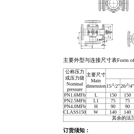
主要外型与连接尺寸表
Form o
公称压力
主要尺寸
或压力级
Main
Nominal
1
3
dimension
15/
/2″
20/
/4
pressure
PN1.6MFb
L
150
150
PN2.5MFh
L1
75
75
PN4.0MFb
H
90
90
CLASS150
W
140
140
其余的法
订货须知：